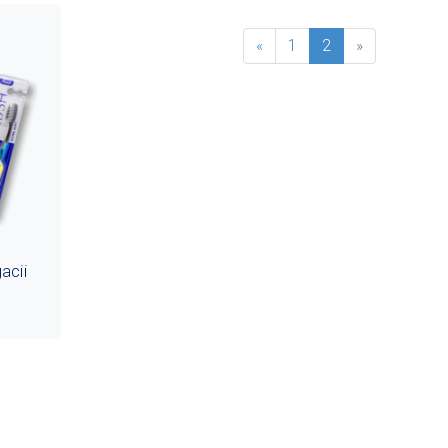
«
1
2
»
acii