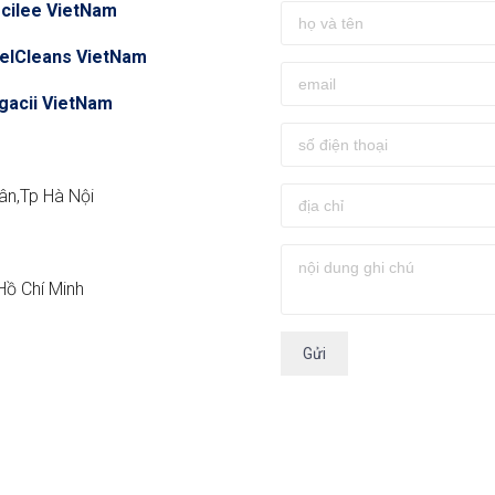
cilee VietNam
elCleans VietNam
gacii VietNam
n,Tp Hà Nội
Hồ Chí Minh
Gửi