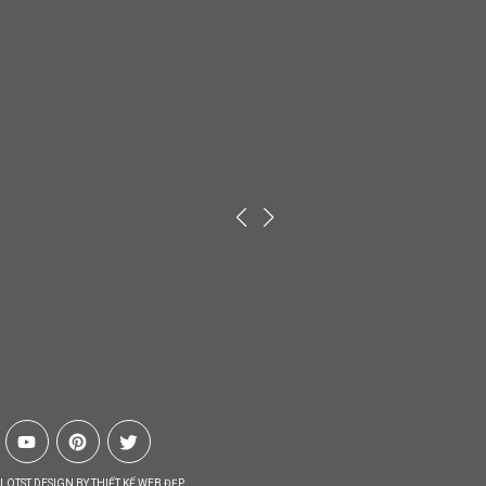
LOTST.DESIGN BY
THIẾT KẾ WEB ĐẸP