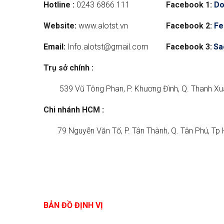
Hotline :
0243 6866 111
Facebook 1:
Do
Website:
www.alotst.vn
Facebook 2:
Fe
Email:
Info.alotst@gmail.com
Facebook 3:
Sa
Trụ sở chính :
539 Vũ Tông Phan, P. Khương Đình, Q. Thanh Xuâ
Chi nhánh HCM :
79 Nguyễn Văn Tố, P. Tân Thành, Q. Tân Phú, Tp 
BẢN ĐỒ ĐỊNH VỊ