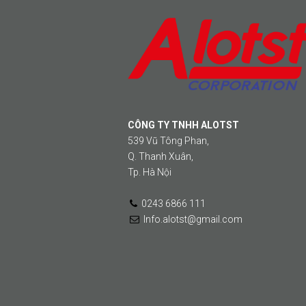
CÔNG TY TNHH ALOTST
539 Vũ Tông Phan,
Q. Thanh Xuân,
Tp. Hà Nội
0243 6866 111
Info.alotst@gmail.com