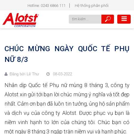
Hotline: 0243 6866 111
Hệ thống phân phối
CHÚC MỪNG NGÀY QUỐC TẾ PHỤ
NỮ 8/3
Đăng bởi
Lê Thư
08-03-2022
Nhân dịp Quốc tế Phụ nữ mùng 8 tháng 3, công ty
Alotst xin gửi tới bạn lời chúc mừng ý nghĩa và tốt đẹp
nhất. Cảm ơn bạn đã luôn tin tưởng, ủng hộ sản phẩm
và dịch vụ của công ty Alotst. Được phục vụ bạn là
niềm vinh hạnh to lớn của chúng tôi. Chúc bạn có
một ngày 8 tháng 3 ngập tràn niềm vui và hạnh phúc.