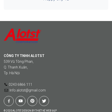
CÔNG TY TNHH ALOTST
539 Vũ Tông Phan,
Q. Thanh Xuân,
Tp. Hà Nội
0243 6866 111
Info.alotst@gmail.com
©
2020
ALOTST.DESIGN BY
THIẾT KẾ WEB ĐẸP