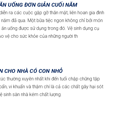
 ĂN UỐNG ĐƠN GIẢN CUỐI NĂM
ễn ra các cuộc gặp gỡ thân mật, liên hoan gia đình
ột năm đã qua. Một bữa tiệc ngon không chỉ bởi món
 ăn uống được sử dụng trong đó. Vệ sinh dụng cụ
ảo vệ cho sức khỏe của những người th
N CHO NHÀ CÓ CON NHỎ
 xúc thường xuyên nhất khi đến tuổi chập chững tập
i bẩn, vi khuẩn và thậm chí là cả các chất gây hại sót
vệ sinh sàn nhà kém chất lượng.