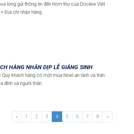
i lòng gửi thông tin đến hòm thư của Docilee Việt
+ Địa chỉ nhận hàng.
CH HÀNG NHÂN DỊP LỄ GIÁNG SINH
c Quý khách hàng có một mùa Noel an lành và tràn
a đình và người thân.
«
1
2
3
4
5
6
7
8
»