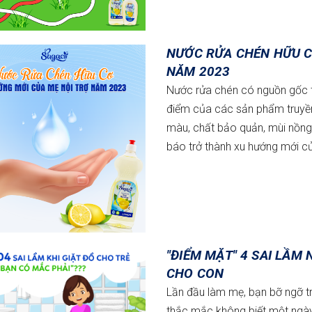
NƯỚC RỬA CHÉN HỮU C
NĂM 2023
Nước rửa chén có nguồn gốc t
điểm của các sản phẩm truyền 
màu, chất bảo quản, mùi nồng
báo trở thành xu hướng mới c
"ĐIỂM MẶT" 4 SAI LẦM
CHO CON
Lần đầu làm mẹ, bạn bỡ ngỡ t
thắc mắc không biết một ngày