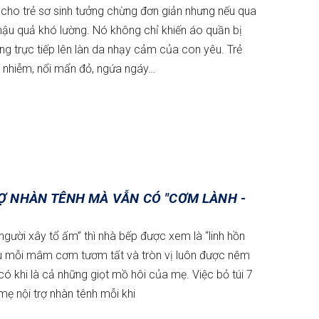
cho trẻ sơ sinh tưởng chừng đơn giản nhưng nếu qua
 hậu quả khó lường. Nó không chỉ khiến áo quần bị
g trực tiếp lên làn da nhạy cảm của con yêu. Trẻ
m nhiễm, nổi mẩn đỏ, ngứa ngáy…
RỢ NHÀN TÊNH MÀ VẪN CÓ "CƠM LÀNH -
người xây tổ ấm” thì nhà bếp được xem là “linh hồn
sau mỗi mâm cơm tươm tất và tròn vị luôn được nêm
ó khi là cả những giọt mồ hôi của mẹ. Việc bỏ túi 7
mẹ nội trợ nhàn tênh mỗi khi