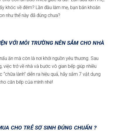
quấy khóc về đêm? Lần đầu làm mẹ, bạn băn khoăn
con như thế này đã đúng chưa?
IỆN VỚI MÔI TRƯỜNG NÊN SẮM CHO NHÀ
nấu ăn mà còn là nơi khởi nguồn yêu thương. Sau
, việc trở về nhà và bước vô gian bếp giúp nhiều
c “chữa lành” diễn ra hiệu quả, hãy sắm 7 vật dụng
 cho căn bếp của mình nhé!
MUA CHO TRẺ SƠ SINH ĐÚNG CHUẨN ?