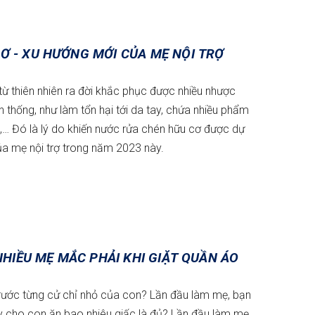
Ơ - XU HƯỚNG MỚI CỦA MẸ NỘI TRỢ
ừ thiên nhiên ra đời khắc phục được nhiều nhược
thống, như làm tổn hại tới da tay, chứa nhiều phẩm
,… Đó là lý do khiến nước rửa chén hữu cơ được dự
ủa mẹ nội trợ trong năm 2023 này.
 NHIỀU MẸ MẮC PHẢI KHI GIẶT QUẦN ÁO
rước từng cử chỉ nhỏ của con? Lần đầu làm mẹ, bạn
 cho con ăn bao nhiêu giấc là đủ? Lần đầu làm mẹ,