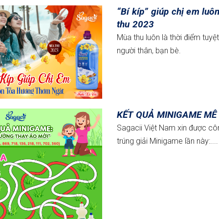
“Bí kíp” giúp chị em luô
thu 2023
Mùa thu luôn là thời điểm tuyệ
người thân, bạn bè.
KẾT QUẢ MINIGAME MÊ 
Sagacii Việt Nam xin được c
trúng giải Minigame lần này:....