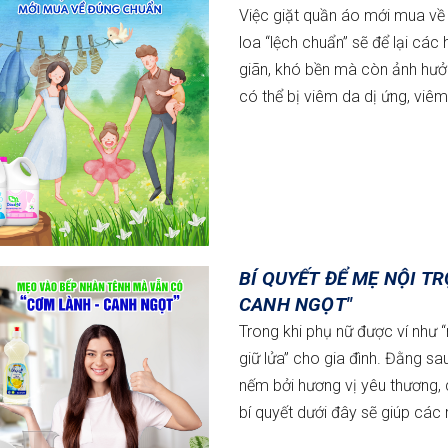
Việc giặt quần áo mới mua về 
loa “lệch chuẩn” sẽ để lại các
giãn, khó bền mà còn ảnh hưởn
có thể bị viêm da dị ứng, viê
BÍ QUYẾT ĐỂ MẸ NỘI T
CANH NGỌT"
Trong khi phụ nữ được ví như “
giữ lửa” cho gia đình. Đằng 
nếm bởi hương vị yêu thương, c
bí quyết dưới đây sẽ giúp các 